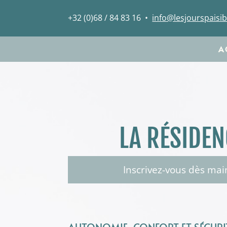
+32 (0)68 / 84 83 16
•
info@lesjourspaisib
A
LA RÉSIDEN
Inscrivez-vous dès mai