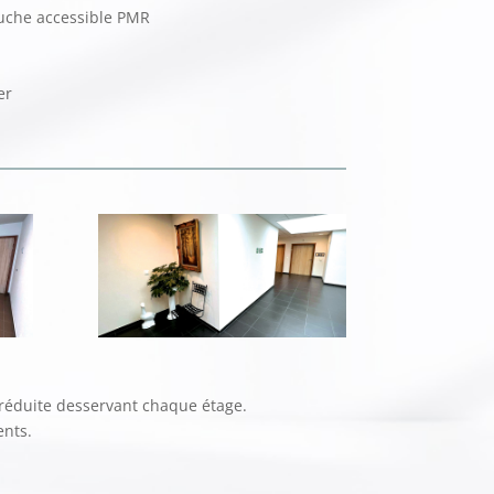
ouche accessible PMR
er
 réduite desservant chaque étage.
ents.